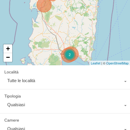
+
2
−
Leaflet
| ©
OpenStreetMap
Località
Tutte le località
Tipologia
Qualsiasi
Camere
Qualsiasi