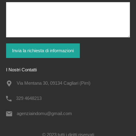
I Nostri Contatti
Via Mentana 30, 09134 Cagliari (Pirri)
329 4648213
agenziaindomu@gmail.com
© 2023 tutti i diritti riservati