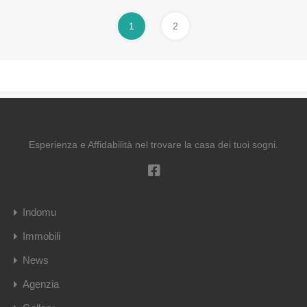
1
2
Esperienza e Affidabilità nel trovare la casa dei tuoi sogni.
Indomu
Immobili
News
Agenzia