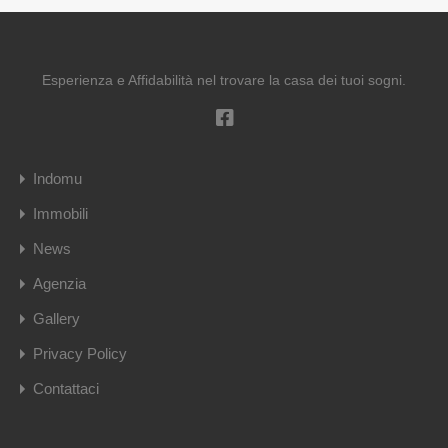
Esperienza e Affidabilità nel trovare la casa dei tuoi sogni.
Indomu
Immobili
News
Agenzia
Gallery
Privacy Policy
Contattaci