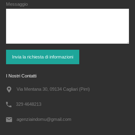
Messaggio
I Nostri Contatti
Via Mentana 30, 09134 Cagliari (Pirri)
329 4648213
agenziaindomu@gmail.com